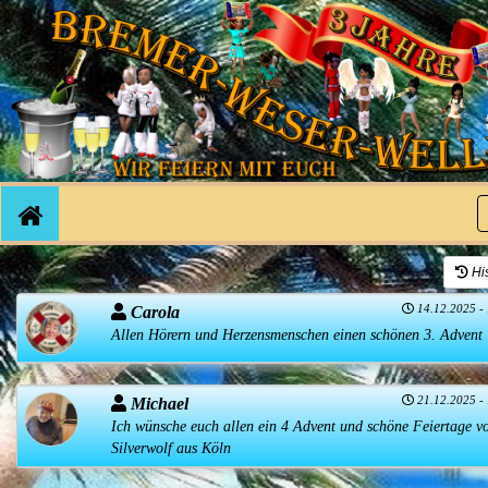
His
14.12.2025 -
Carola
Allen Hörern und Herzensmenschen einen schönen 3. Advent
21.12.2025 -
Michael
Ich wünsche euch allen ein 4 Advent und schöne Feiertage v
Silverwolf aus Köln