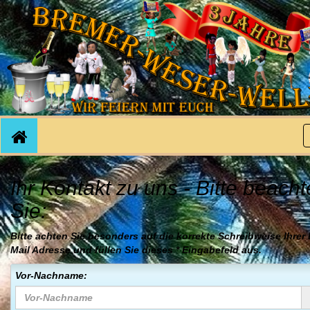
Ihr Kontakt zu uns - Bitte beach
Sie:
Bitte achten Sie besonders auf die korrekte Schreibweise Ihrer
Mail Adresse
und füllen Sie dieses
*
Eingabefeld aus.
Vor-Nachname: