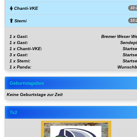
Chanti-VKE
10:
Sterni
10:
1 x Gast:
Bremer Weser We
1 x Gast:
Sendep
1 x Chanti-VKE:
Startse
3 x Gast:
Startse
1 x Sterni:
Startse
1 x Panda:
Wunschb
Geburtstagsbox
Keine Geburtstage zur Zeit
Ts3